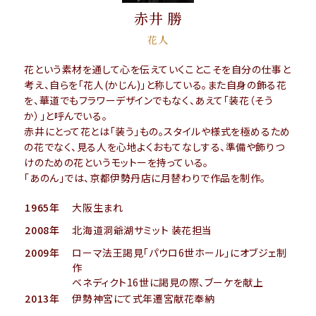
赤井 勝
花人
花という素材を通して心を伝えていくことこそを自分の仕事と
考え、自らを「花人(かじん)」と称している。また自身の飾る花
を、華道でもフラワーデザインでもなく、あえて「装花（そう
か）」と呼んでいる。
赤井にとって花とは「装う」もの。スタイルや様式を極めるため
の花でなく、見る人を心地よくおもてなしする、準備や飾りつ
けのための花というモットーを持っている。
「あのん」では、京都伊勢丹店に月替わりで作品を制作。
1965年
大阪生まれ
2008年
北海道洞爺湖サミット 装花担当
2009年
ローマ法王謁見「パウロ6世ホール」にオブジェ制
作
ベネディクト16世に謁見の際、ブーケを献上
2013年
伊勢神宮にて式年遷宮献花奉納